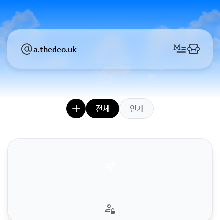
a.thedeo.uk
전체
인기