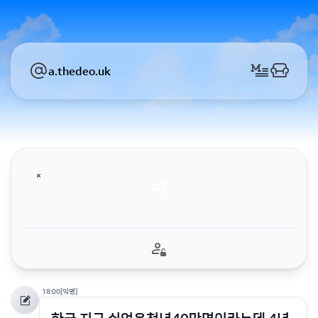
a.thedeo.uk
18:00
[익명]