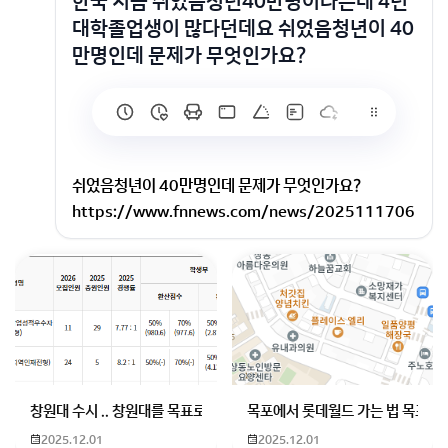
한국 지금 쉬었음청년40만명이라는데 4년
대학졸업생이 많다던데요 쉬었음청년이 40
만명인데 문제가 무엇인가요?
쉬었음청년이 40만명인데 문제가 무엇인가요?
https://www.fnnews.com/news/2025111706
21173203
"명문대 졸업했지만, 반년째 놀아요..." 2030 고학력 '장
기 백수', 13개월 만에 최다
20∼30대 고학력 청년층 장기 백수가 13개월 만에 가
장 많은 수준으로 늘어났다.장기 실업자는 코로나19 팬
데믹 시기인 2020년 5월부터 2021년 12월까지 10만
명을 넘겼고, 이후 대체로 줄었지만 지난달 다시 급증했
창원대 수시 .. 창원대를 목표로 하고 있는 09년생입니다 지금 제 내신이
목포에서 롯데월드 가는 법 목포 버
다.전체 실업자 중 장기 실업자 비중은 18.1%로, 같은 ..
2025.12.01
2025.12.01