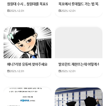
창원대 수시 .. 창원대를 목표로 하고 있는 09년생입니다 지금 제 내신이
목포에서 롯데월드 가는 법 목포 버
2025.12.01
2025.12.01
이거빼면 PC가 모두 낫고 만약 펜 태블릿과 액정태블릿
이야기라면 각각 장단점이 있습니다.
펜태블릿은 모니터를 보면서 그리는 거라 장시간 작업에
피로를 덜타는 장점이 있지만 직관적이지 않고
액정태블릿은 고개를 살짝 숙이면서 그리는거라 장시간
작업시 목과 어깨, 등에 피로를 유발하지만 직관적이라는
장점이 있습니다.
애니?리뷰 유튜버 찾아주세요ㅠㅠ 무슨 검정머리 남자 캐릭터에 더빙하
발로란트 제한뜨는데 어떻게 해야하
2025.12.01
2025.12.01
그래서 액정태블릿으로 선을 따고 채색은 펜태블릿으로
하는식으로 분업을 하기도 합니다. 꼭 하나로만 작업을
할 필요는 없는것이죠.
회원가입 혹은 광고 [X]를 누르면 내용이 보입니다