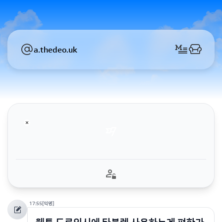
a.thedeo.uk
17:55
[익명]