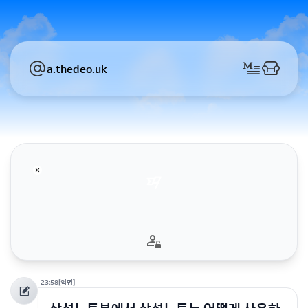
a.thedeo.uk
23:58
[익명]