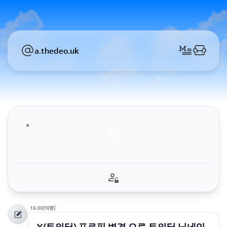
a.thedeo.uk
16:30
[익명]