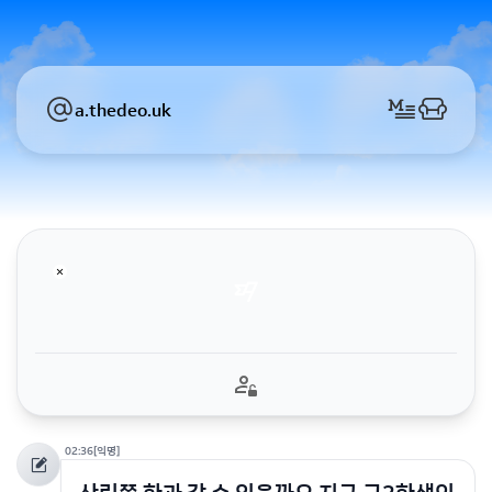
a.thedeo.uk
02:36
[익명]