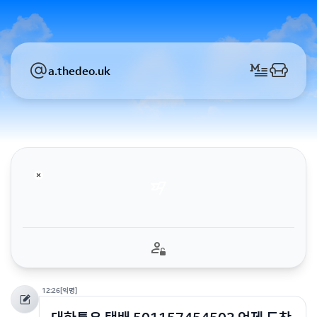
a.thedeo.uk
12:26
[익명]