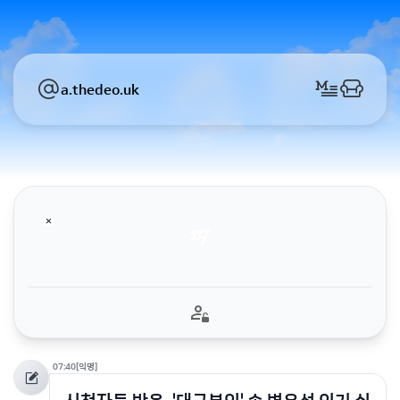
a.thedeo.uk
07:40
[익명]